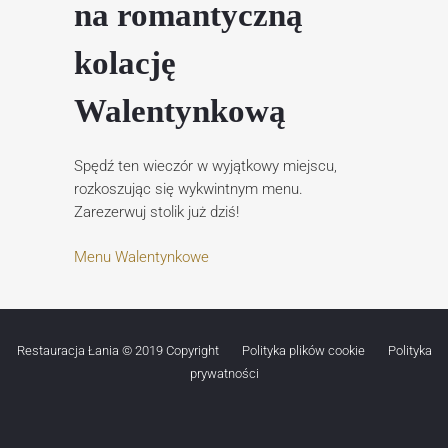
na romantyczną
kolację
Walentynkową
Spędź ten wieczór w wyjątkowy miejscu,
rozkoszując się wykwintnym menu.
Zarezerwuj stolik już dziś!
Menu Walentynkowe
Restauracja Łania © 2019 Copyright
Polityka plików cookie
Polityka
prywatności